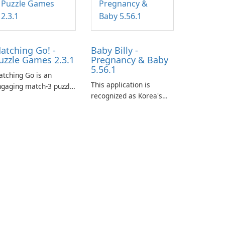
atching Go! -
Baby Billy -
uzzle Games 2.3.1
Pregnancy & Baby
5.56.1
tching Go is an
This application is
gaging match-3 puzzle
recognized as Korea's
me that invites
leading free platform for
ayers to join Chloe and
pregnancy and baby
r charming corgi,
tracking, offering
lie, on an adventurous
essential healthcare tips
urney across diverse
and doctor-approved
ndscapes.
articles.