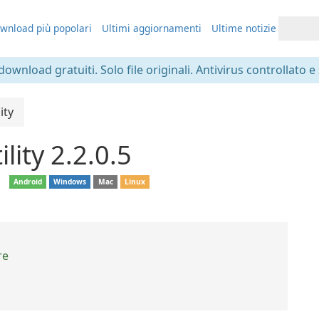
wnload più popolari
Ultimi aggiornamenti
Ultime notizie
 download gratuiti. Solo file originali. Antivirus controllato e
ity
lity 2.2.0.5
❘
Android
Windows
Mac
Linux
re