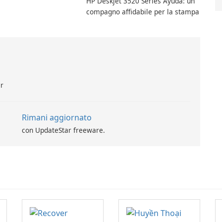
HP Deskjet 3520 Series Ayuda: un
py per le applicazioni
compagno affidabile per la stampa
ar
Rimani aggiornato
con UpdateStar freeware.