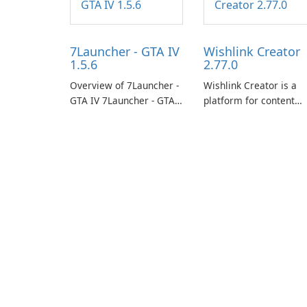
7Launcher - GTA IV
Wishlink Creator
1.5.6
2.77.0
Overview of 7Launcher -
Wishlink Creator is a
GTA IV 7Launcher - GTA
platform for content
IV is a specialized
creators designed to
software application
monetize their work
designed to optimize the
through built-in brand
gaming experience for
partnerships and
Grand Theft Auto IV.
integrated tools for
content distribution an
audience engagement.