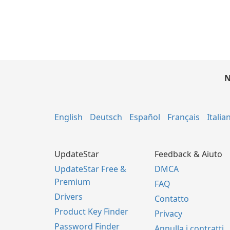
N
English
Deutsch
Español
Français
Italia
UpdateStar
Feedback & Aiuto
UpdateStar Free &
DMCA
Premium
FAQ
Drivers
Contatto
Product Key Finder
Privacy
Password Finder
Annulla i contratti