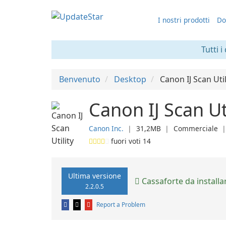
I nostri prodotti
Do
Tutti i
Benvenuto
Desktop
Canon IJ Scan Util
Canon IJ Scan Uti
Canon Inc.
❘
31,2MB
❘
Commerciale
fuori voti
14
Ultima versione
Cassaforte da installa
2.2.0.5
Report a Problem