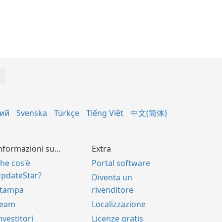
кий
Svenska
Türkçe
Tiếng Việt
中文(简体)
nformazioni su…
Extra
he cos'è
Portal software
pdateStar?
Diventa un
tampa
rivenditore
Team
Localizzazione
nvestitori
Licenze gratis