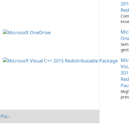
201
Red
Com
esse
l'es
Mic
appl
Visu
One
Semp
gest
con 
Mic
One
Vis
201
Red
Pac
Migl
pres
tuo 
Micr
C++
Più ›
Redi
Pack