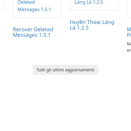
Huyền Thoại Làng
Lá 1.2.5
Recover Deleted
M
Messages 1.5.1
P
Ma
en
ga
pl
he
Tutti gli ultimi aggiornamenti
Ol
d
jo
la