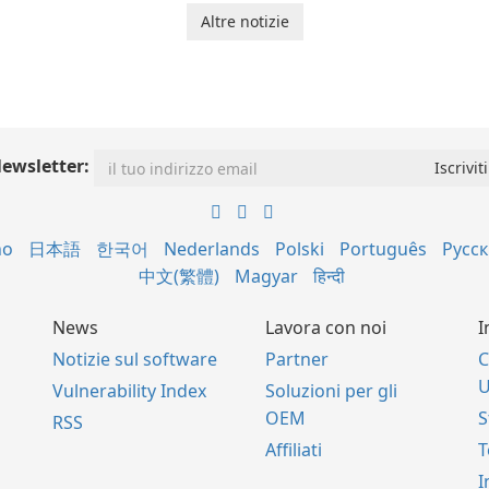
Altre notizie
ewsletter:
no
日本語
한국어
Nederlands
Polski
Português
Русс
中文(繁體)
Magyar
हिन्दी
News
Lavora con noi
I
Notizie sul software
Partner
C
U
Vulnerability Index
Soluzioni per gli
OEM
S
RSS
Affiliati
I