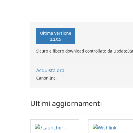
Stardock Grou
Windows.
Ultima versione
2.2.0.5
Sicuro e libero download controllato da UpdateSt
Acquista ora
Canon Inc.
Ultimi aggiornamenti