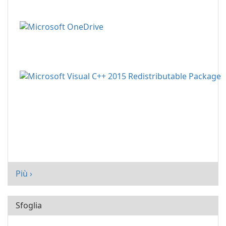
Più ›
Sfoglia