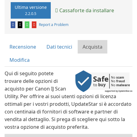
Ultima versione
Cassaforte da installare
2.2.0.5
Report a Problem
Recensione
Dati tecnici
Acquista
Modifica
Qui di seguito potete
Safe
No 
scam
trovare delle opzioni di
No 
fraud
to 
buy
No 
malware
acquisto per Canon IJ Scan
supported by UpdateStar.com
Utility. Per offrire ai suoi utenti opzioni di licenza
ottimali per i vostri prodotti, UpdateStar si è accordato
con centinaia di fornitori di software e partner di
vendita al dettaglio. Si prega di scegliere qui sotto la
vostra opzione di acquisto preferita.