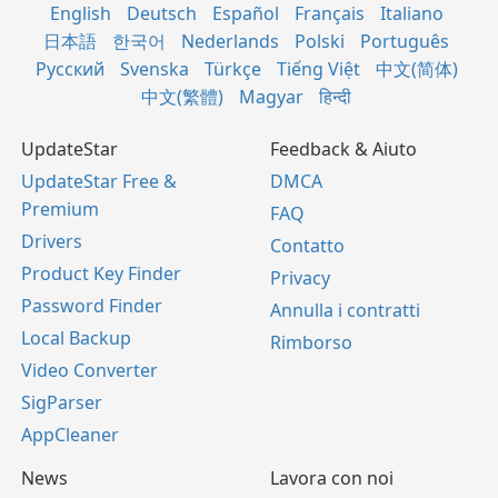
English
Deutsch
Español
Français
Italiano
日本語
한국어
Nederlands
Polski
Português
Русский
Svenska
Türkçe
Tiếng Việt
中文(简体)
中文(繁體)
Magyar
हिन्दी
UpdateStar
Feedback & Aiuto
UpdateStar Free &
DMCA
Premium
FAQ
Drivers
Contatto
Product Key Finder
Privacy
Password Finder
Annulla i contratti
Local Backup
Rimborso
Video Converter
SigParser
AppCleaner
News
Lavora con noi