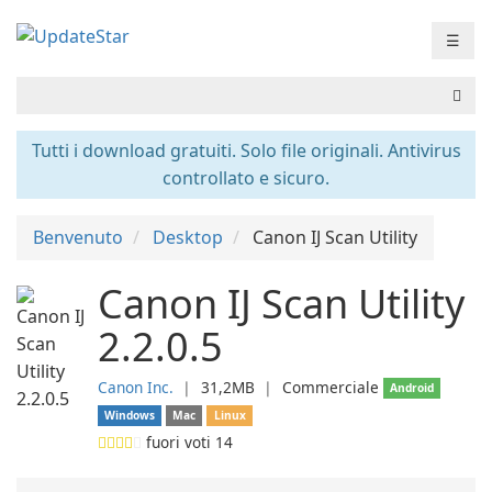
☰
Tutti i download gratuiti. Solo file originali. Antivirus
controllato e sicuro.
Benvenuto
Desktop
Canon IJ Scan Utility
Canon IJ Scan Utility
2.2.0.5
Canon Inc.
❘
31,2MB
❘
Commerciale
Android
Windows
Mac
Linux
fuori voti
14