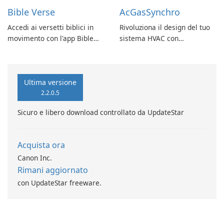
Bible Verse
AcGasSynchro
Accedi ai versetti biblici in
Rivoluziona il design del tuo
movimento con l'app Bible
sistema HVAC con
Verse di Vladimir Rybant
AcGasSynchro!
Ultima versione
2.2.0.5
Sicuro e libero download controllato da UpdateStar
Acquista ora
Canon Inc.
Rimani aggiornato
con UpdateStar freeware.