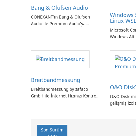
Bang & Olufsen Audio
Windows 
CONEXANT'ın Bang & Olufsen
Linux WSL
Audio ile Premium Audio'ya
Microsoft Co
Kendinizi Daldırın
Windows Alt 
Önizleme - L
ortamlarının
entegrasyonu
araç.
Breitbandmessung
O&O Disk
Breitbandmessung by zafaco
GmbH ile İnternet Hızınızı Kontrol
O&O DiskIm
Edin!
gelişmiş izol
Alman yapım
yedekleme
Son Sürüm