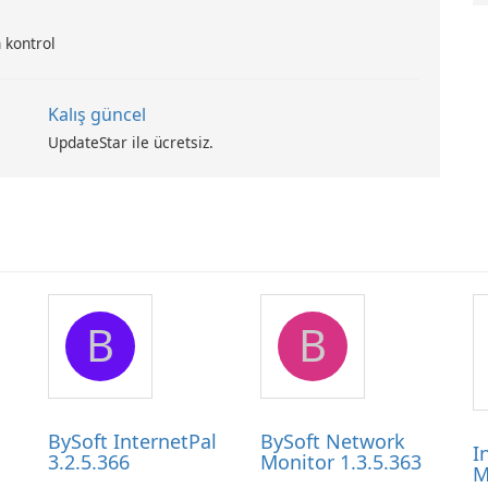
 kontrol
Kalış güncel
UpdateStar ile ücretsiz.
B
B
BySoft InternetPal
BySoft Network
I
3.2.5.366
Monitor 1.3.5.363
M