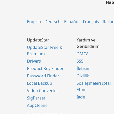
Hab
English
Deutsch
Español
Français
Italia
UpdateStar
Yardım ve
Geribildirim
UpdateStar Free &
Premium
DMCA
Drivers
SSS
Product Key Finder
İletişim
Password Finder
Gizlilik
Local Backup
Sözleşmeleri İptal
Etme
Video Converter
İade
SigParser
AppCleaner