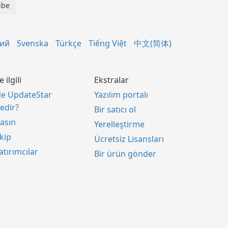
кий
Svenska
Türkçe
Tiếng Việt
中文(简体)
le ilgili
Ekstralar
e UpdateStar
Yazılım portalı
edir?
Bir satıcı ol
asın
Yerelleştirme
kip
Ücretsiz Lisansları
atırımcılar
Bir ürün gönder