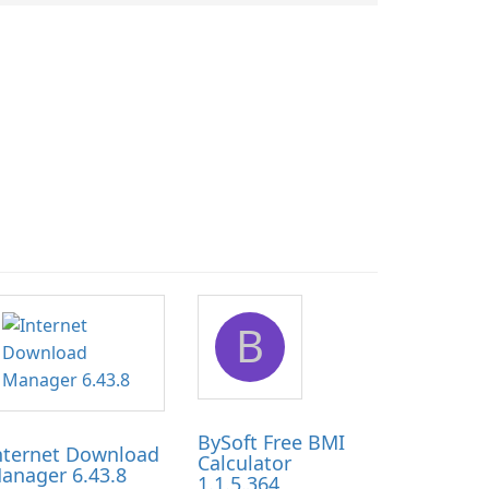
B
BySoft Free BMI
nternet Download
Calculator
anager 6.43.8
1.1.5.364