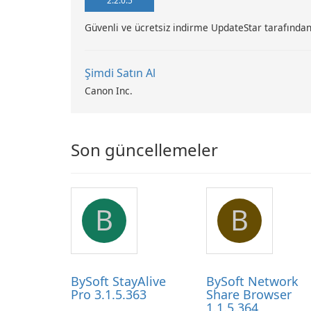
2.2.0.5
Güvenli ve ücretsiz indirme UpdateStar tarafından
Şimdi Satın Al
Canon Inc.
Son güncellemeler
B
B
BySoft StayAlive
BySoft Network
Pro 3.1.5.363
Share Browser
1.1.5.364