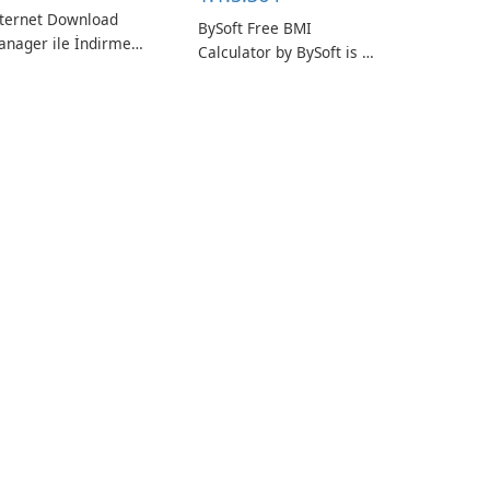
nternet Download
BySoft Free BMI
anager ile İndirme
Calculator by BySoft is a
zınızı Artırın!
user-friendly software
application designed to
help you calculate your
Body Mass Index quickly
and accurately.