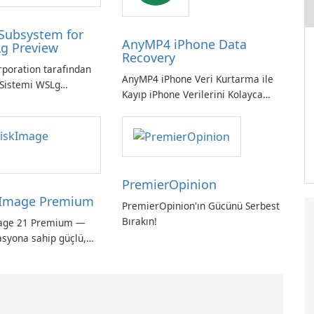
Subsystem for
AnyMP4 iPhone Data
g Preview
Recovery
rporation tarafından
AnyMP4 iPhone Veri Kurtarma ile
Sistemi WSLg
Kayıp iPhone Verilerini Kolayca
inux ve Windows
Kurtarın
 sorunsuz
 için vazgeçilmez bir
PremierOpinion
Image Premium
PremierOpinion'ın Gücünü Serbest
Bırakın!
age 21 Premium —
asyona sahip güçlü,
ı tam sistem