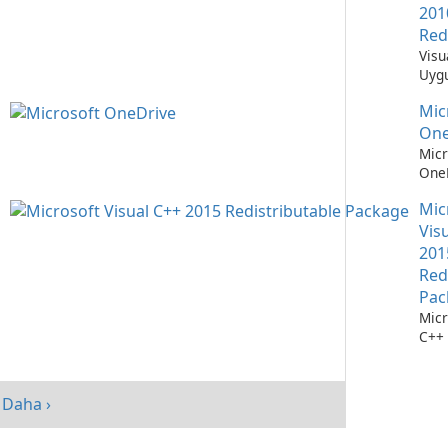
201
Red
Visu
Uygu
Çalı
Mic
Teme
One
Micr
OneD
Dos
Mic
Yöne
Kola
Vis
201
Red
Pac
Micr
C++ 
Dağı
Pake
perf
Daha ›
artır