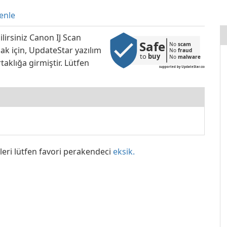
enle
ilirsiniz Canon IJ Scan
Safe
No 
scam
mak için, UpdateStar yazılım
No 
fraud
to 
buy
No 
malware
taklığa girmiştir. Lütfen
supported by UpdateStar.com
leri lütfen favori perakendeci
eksik.