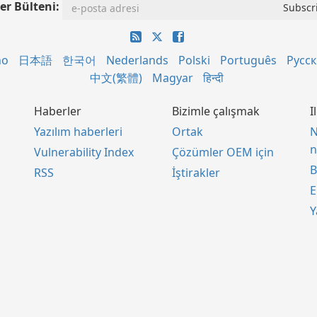
er Bülteni:
no
日本語
한국어
Nederlands
Polski
Português
Русс
中文(繁體)
Magyar
हिन्दी
Haberler
Bizimle çalışmak
I
Yazılım haberleri
Ortak
N
n
Vulnerability Index
Çözümler OEM için
B
RSS
İştirakler
E
Y