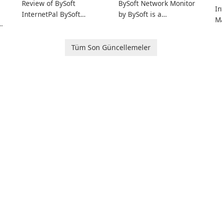
Review of BySoft
BySoft Network Monitor
I
InternetPal BySoft
by BySoft is a
M
InternetPal is a
comprehensive network
Hı
re
comprehensive software
monitoring software
application designed to
designed to help
Tüm Son Güncellemeler
monitor your internet
businesses effectively
connection and provide
manage their network
k.
real-time insights into its
infrastructure.
performance.