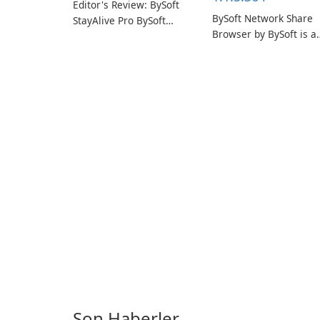
Editor's Review: BySoft
BySoft Network Share
StayAlive Pro BySoft
Browser by BySoft is a
StayAlive Pro is a
comprehensive softwa
reliable software
application that allows
application designed to
users to easily browse
ensure the continuous
and manage shared
and uninterrupted
folders on their networ
operation of your
computer system.
Son Haberler