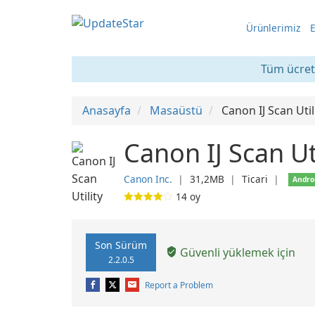
Ürünlerimiz
E
Tüm ücrets
Anasayfa
Masaüstü
Canon IJ Scan Util
Canon IJ Scan Uti
Canon Inc.
❘
31,2MB
❘
Ticari
❘
Andro
14
oy
Son Sürüm
Güvenli yüklemek için
2.2.0.5
Report a Problem