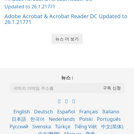
Adobe Acrobat & Acrobat Reader DC Updated to
26.1.21771
뉴스 더 보기
뉴스 :
English
Deutsch
Español
Français
Italiano
日本語
한국어
Nederlands
Polski
Português
Русский
Svenska
Türkçe
Tiếng Việt
中文(简体)