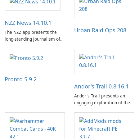
NZZ News 14.10.1
Urban Raid Ops 208
The NZZ app presents the
long-standing journalism of
the NZZ, rooted in
independence, open debate,
and a liberal outlook that
embraces diverse opinion.
Pronto 5.9.2
Andor's Trail 0.8.16.1
Andor's Trail presents an
engaging exploration of the
fantasy world of Dhayavar,
centered around the pursuit
of your brother, Andor,
through a quest-driven
narrative inspired by classic