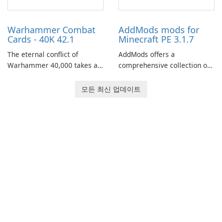
role-playing games.
Warhammer Combat
AddMods mods for
Cards - 40K 42.1
Minecraft PE 3.1.7
The eternal conflict of
AddMods offers a
Warhammer 40,000 takes a
comprehensive collection of
new turn in Warhammer
add-ons for Minecraft PE,
Combat Cards - 40K, a card
allowing you to enhance your
모든 최신 업데이트
game featuring miniatures
gameplay with incredible
from Games Workshop's
mods and maps. With these
Warhammer 40,000
add-ons, your Minecraft PE
Universe.
experience will become even
more captivating and
immersive.