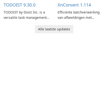
multiple devices.
TODOIST 9.30.0
XnConvert 1.114
TODOIST by Doist Inc. is a
Efficiënte batchverwerking
versatile task management
van afbeeldingen met
tool designed to help
XnConvert
individuals and teams
Alle laatste updates
organize their work and
increase productivity.