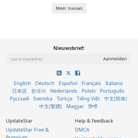
Meer nieuws
Nieuwsbrief:
English
Deutsch
Español
Français
Italiano
日本語
한국어
Nederlands
Polski
Português
Русский
Svenska
Türkçe
Tiếng Việt
中文(简体)
中文(繁體)
Magyar
हिन्दी
UpdateStar
Help & feedback
UpdateStar Free &
DMCA
Premium