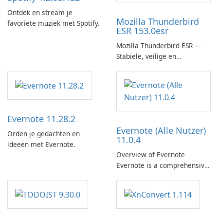
Ontdek en stream je
Mozilla Thunderbird
favoriete muziek met Spotify.
ESR 153.0esr
Mozilla Thunderbird ESR —
Stabiele, veilige en
enterprise-ready e-mailclient
Evernote 11.28.2
Evernote (Alle Nutzer)
Orden je gedachten en
11.0.4
ideeën met Evernote.
Overview of Evernote
Evernote is a comprehensive
note-taking and organization
software designed to help
users capture, organize, and
access information across