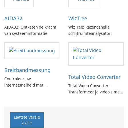
AIDA32
WizTree
AIDA32: Ontketen de kracht
WizTree: Razendsnelle
van systeeminformatie
schijfruimteanalysator!
Breitbandmessung
Total Video Converter
Controleer uw
internetsnelheid met
Total Video Converter -
Breitbandmessung by zafaco
Transformeer je video's met
GmbH!
gemak!
Laatste versie
2.2.0.5