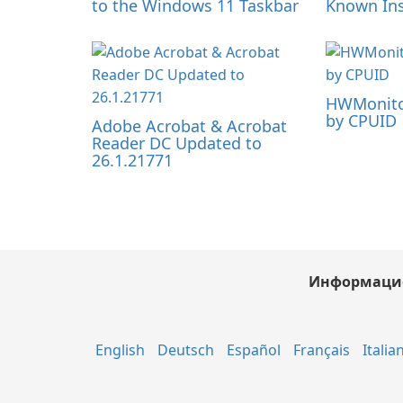
to the Windows 11 Taskbar
Known Ins
HWMonitor
by CPUID
Adobe Acrobat & Acrobat
Reader DC Updated to
26.1.21771
Информаци
English
Deutsch
Español
Français
Italia