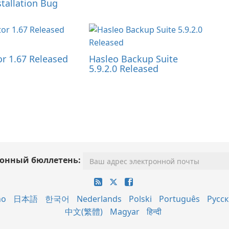
tallation Bug
 1.67 Released
Hasleo Backup Suite
5.9.2.0 Released
онный бюллетень:
no
日本語
한국어
Nederlands
Polski
Português
Русс
中文(繁體)
Magyar
हिन्दी